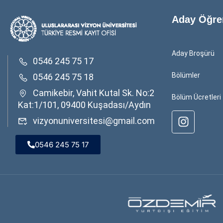
Aday Öğre
Aday Broşürü
0546 245 75 17
Bölümler
0546 245 75 18
Camikebir, Vahit Kutal Sk. No:2
Bölüm Ücretleri
Kat:1/101, 09400 Kuşadası/Aydın
vizyonuniversitesi@gmail.com
0546 245 75 17