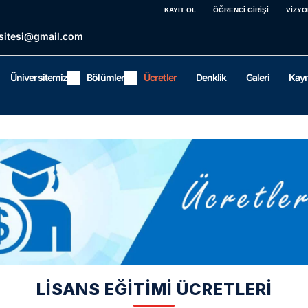
KAYIT OL
ÖĞRENCİ GİRİŞİ
VİZYO
sitesi@gmail.com
Üniversitemiz
Bölümler
Ücretler
Denklik
Galeri
Kayı
LİSANS EĞİTİMİ ÜCRETLERİ