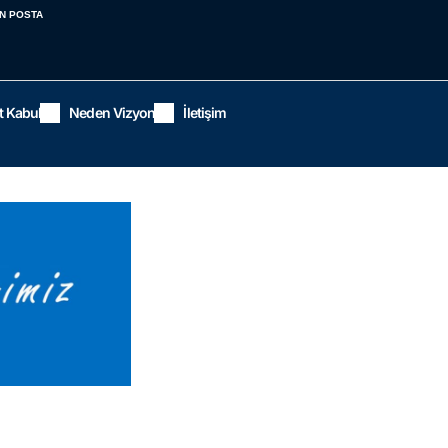
N POSTA
t Kabul
Neden Vizyon
İletişim