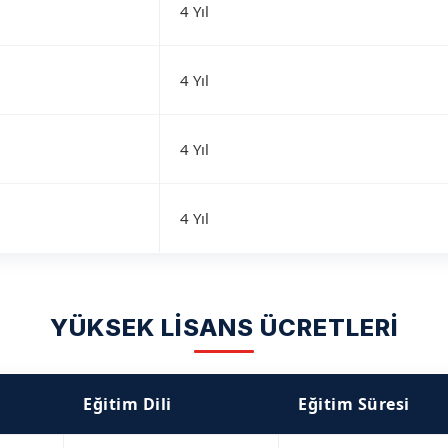
4 Yıl
4 Yıl
4 Yıl
4 Yıl
YÜKSEK LİSANS ÜCRETLERİ
Eğitim Dili
Eğitim Süresi