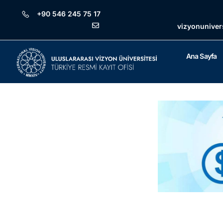
+90 546 245 75 17
vizyonuniver
Ana Sayfa