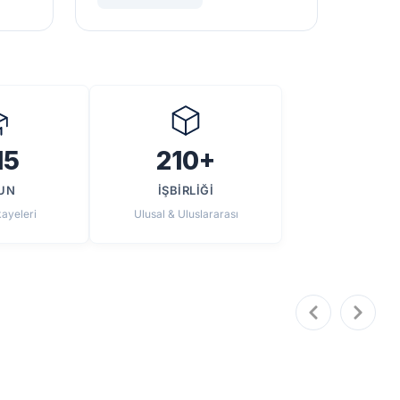
15
210+
UN
İŞBİRLİĞİ
kayeleri
Ulusal & Uluslararası