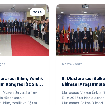
lararası Bilim, Yenilik
II. Uluslararası Balk
im Kongresi (ICSIE
Bilimsel Araştırmala
luslararası Vizyon
Kongresi, Uluslarara
sı Vizyon Üniversitesi ev
Uluslararası Vizyon Üniversi
itesi Ev
Vizyon Üniversitesi
nde düzenlenen 4.
Ekim 2025 tarihleri arasında 
ğinde Yapıldı
Sahipliğinde
sı Bilim, Yenilik ve Eğitim
Uluslararası Balkan Bilimsel