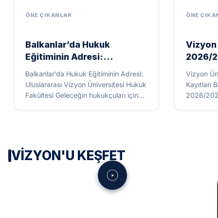
Balkanlar’da Hukuk
Vizyon 
Eğitiminin Adresi:
2026/2
Uluslararası Vizyon
Başlad
Balkanlar’da Hukuk Eğitiminin Adresi:
Vizyon Ün
Üniversitesi Hukuk
Uluslararası Vizyon Üniversitesi Hukuk
Kayıtları 
Fakültesi
Fakültesi Geleceğin hukukçuları için
2026/2027 
sınırları ortadan kaldıran Uluslararası
başlattı! 
Vizyon Üniversitesi Hukuk Fakültesi,...
akademik 
VIZYON'U KEŞFET