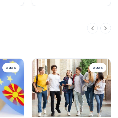
sahipliği
imzalandı. Bu protokol, iki üniversite
i
arasında eğitim...