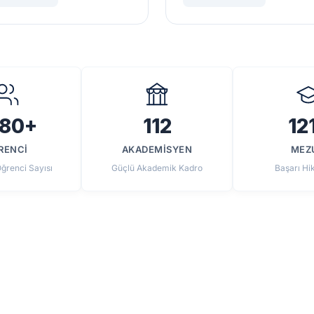
80+
112
12
RENCİ
AKADEMİSYEN
MEZ
Öğrenci Sayısı
Güçlü Akademik Kadro
Başarı Hi