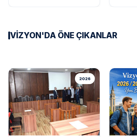
ediyor. Üniversitemiz bünyesinde
Kongresi 
eğitim gören Mühendislik ve
Makedonya
Mimarlık...
başladı....
VIZYON'DA ÖNE ÇIKANLAR