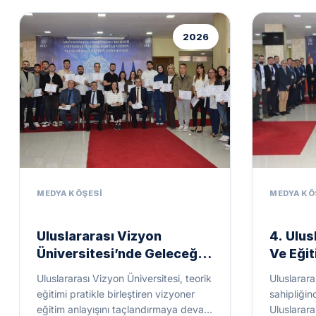
Uluslararası Vizyon
4. Ulus
Üniversitesi’nde Geleceğin
Ve Eğit
Mimarları, Mühendisleri Ve
2025) U
Uluslararası Vizyon Üniversitesi, teorik
Uluslarara
Hukukçuları Ödüllendirildi
Ünivers
eğitimi pratikle birleştiren vizyoner
sahipliği
Sahipli
eğitim anlayışını taçlandırmaya devam
Uluslarara