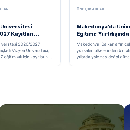
Üniversitesi
Makedonya’da Ünive
027 Kayıtları
Eğitimi: Yurtdışında
ı
Almanın 5 Nedeni
iversitesi 2026/2027
Makedonya, Balkanlar’ın çek
Başladı Vizyon Üniversitesi,
yükselen ülkelerinden biri o
eğitim yılı için kayıtlarını
yıllarda yalnızca doğal güzell
Eğitimdeki kalitesi, güçlü
değil, aynı zamanda kaliteli 
kadrosu ve öğrenci...
kurumlarıyla da...