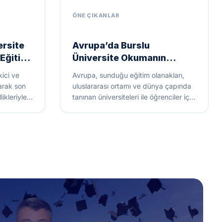
rsite
Avrupa’da Burslu
 Eğitim
Üniversite Okumanın
Faydaları
ici ve
Avrupa, sunduğu eğitim olanakları,
larak son
uluslararası ortamı ve dünya çapında
ikleriyle
tanınan üniversiteleri ile öğrenciler için
eğitim
cazip bir destinasyondur. Özellikle
burslu üniversite...