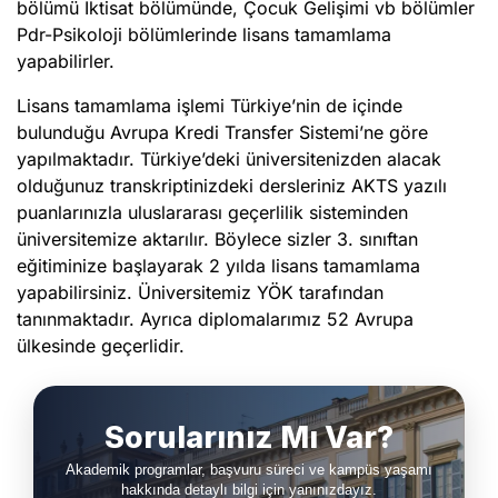
bölümü İktisat bölümünde, Çocuk Gelişimi vb bölümler
Pdr-Psikoloji bölümlerinde lisans tamamlama
yapabilirler.
Lisans tamamlama işlemi Türkiye’nin de içinde
bulunduğu Avrupa Kredi Transfer Sistemi’ne göre
yapılmaktadır. Türkiye’deki üniversitenizden alacak
olduğunuz transkriptinizdeki dersleriniz AKTS yazılı
puanlarınızla uluslararası geçerlilik sisteminden
üniversitemize aktarılır. Böylece sizler 3. sınıftan
eğitiminize başlayarak 2 yılda lisans tamamlama
yapabilirsiniz. Üniversitemiz YÖK tarafından
tanınmaktadır. Ayrıca diplomalarımız 52 Avrupa
ülkesinde geçerlidir.
Sorularınız Mı Var?
Akademik programlar, başvuru süreci ve kampüs yaşamı
hakkında detaylı
bilgi için yanınızdayız.