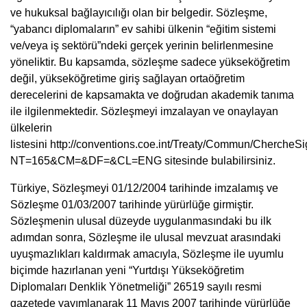
ve hukuksal bağlayıcılığı olan bir belgedir. Sözleşme,
“yabancı diplomaların” ev sahibi ülkenin “eğitim sistemi
ve/veya iş sektörü”ndeki gerçek yerinin belirlenmesine
yöneliktir. Bu kapsamda, sözleşme sadece yükseköğretim
değil, yükseköğretime giriş sağlayan ortaöğretim
derecelerini de kapsamakta ve doğrudan akademik tanıma
ile ilgilenmektedir. Sözleşmeyi imzalayan ve onaylayan
ülkelerin
listesini
http://conventions.coe.int/Treaty/Commun/ChercheSi
NT=165&CM=&DF=&CL=ENG
sitesinde bulabilirsiniz.
Türkiye, Sözleşmeyi 01/12/2004 tarihinde imzalamış ve
Sözleşme 01/03/2007 tarihinde yürürlüğe girmiştir.
Sözleşmenin ulusal düzeyde uygulanmasındaki bu ilk
adımdan sonra, Sözleşme ile ulusal mevzuat arasındaki
uyuşmazlıkları kaldırmak amacıyla, Sözleşme ile uyumlu
biçimde hazırlanan yeni “Yurtdışı Yükseköğretim
Diplomaları Denklik Yönetmeliği” 26519 sayılı resmi
gazetede yayımlanarak 11 Mayıs 2007 tarihinde yürürlüğe