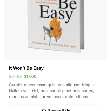
It Won’t Be Easy
$
21.00
$
17.00
Curabitur accumsan quis urna aliquam fringilla.
Nullam velit nisl, pulvinar sit amet pulvinar eu,
rhoncus ac nisl. Lorem ipsum dolor sit amet,
consectetur adipiscing elit. Mauris nec
consectetur nisi….
Sepete Ekle