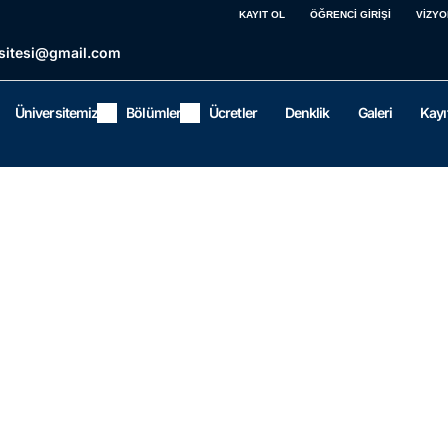
KAYIT OL
ÖĞRENCİ GİRİŞİ
VİZYO
sitesi@gmail.com
Üniversitemiz
Bölümler
Ücretler
Denklik
Galeri
Kayı