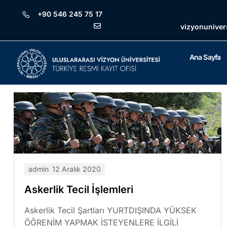
+90 546 245 75 17
vizyonuniver
Ana Sayfa
admin
12 Aralık 2020
Askerlik Tecil İşlemleri
Askerlik Tecil Şartları YURTDIŞINDA YÜKSEK
ÖĞRENİM YAPMAK İSTEYENLERE İLGİLİ