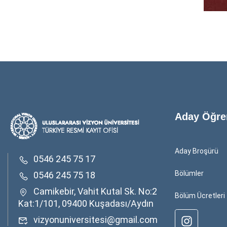
Aday Öğre
Aday Broşürü
0546 245 75 17
Bölümler
0546 245 75 18
Camikebir, Vahit Kutal Sk. No:2
Bölüm Ücretleri
Kat:1/101, 09400 Kuşadası/Aydın
vizyonuniversitesi@gmail.com