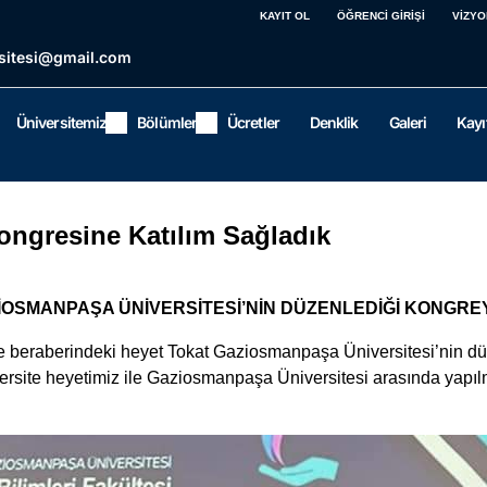
KAYIT OL
ÖĞRENCİ GİRİŞİ
VİZYO
sitesi@gmail.com
Üniversitemiz
Bölümler
Ücretler
Denklik
Galeri
Kayı
ongresine Katılım Sağladık
İOSMANPAŞA ÜNİVERSİTESİ’NİN DÜZENLEDİĞİ KONGREY
ve beraberindeki heyet Tokat Gaziosmanpaşa Üniversitesi’nin d
versite heyetimiz ile Gaziosmanpaşa Üniversitesi arasında yap